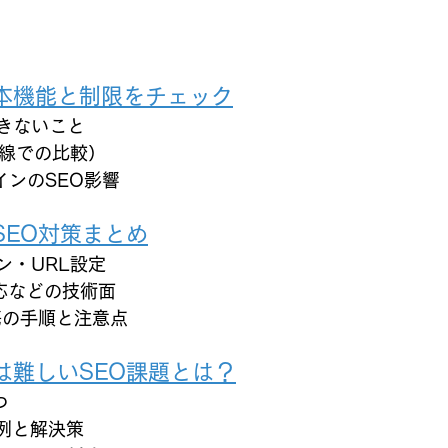
基本機能と制限をチェック
きないこと
目線での比較）
インのSEO影響
SEO対策まとめ
ン・URL設定
対応などの技術面
携の手順と注意点
では難しいSEO課題とは？
つ
敗例と解決策