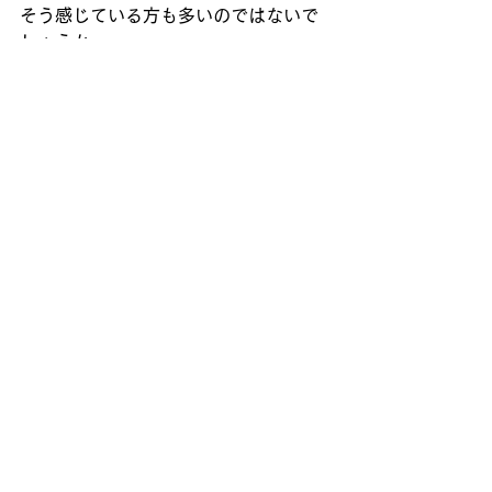
そう感じている方も多いのではないで
しょうか。
弊社は、お客様のビジネスの規模や目
的に合わせて選べる、複数の料金プラ
ンをご用意しています。
貴社に最適なプランは？（料金
プランの紹介）
◼︎ペライチ、お試しプラン！ 
料金：5万円〜
とりあえず1ページだけのサイトで、
Wixの使い勝手を試したい方におすすめ
です。
◼︎サイト制作プラン
料金：10万円〜