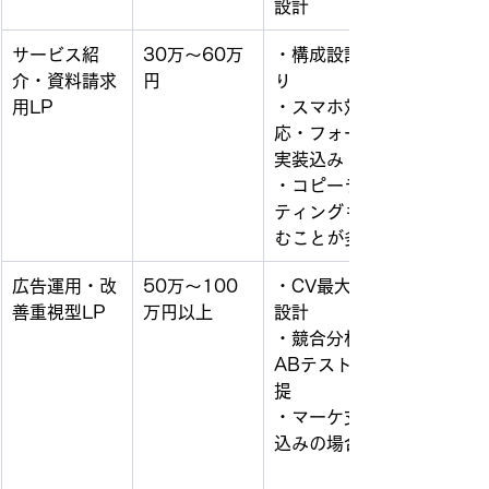
設計
サービス紹
30万〜60万
・構成設計あ
介・資料請求
円
り
用LP
・スマホ対
応・フォーム
実装込み
・コピーライ
ティングも含
むことが多い
広告運用・改
50万〜100
・CV最大化
善重視型LP
万円以上
設計
・競合分析や
ABテスト前
提
・マーケ支援
込みの場合も