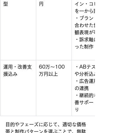
型
円
イン・コピー
を一から設計
・ブランドに
合わせた世界
観表現が可能
・訴求軸に沿
った制作
運用・改善支
60万〜100
・ABテスト
援込み
万円以上
や分析込み
・広告運用と
の連携
・継続的な改
善サポートあ
り
目的やフェーズに応じて、適切な価格
帯と制作パターンを選ぶことで、無駄