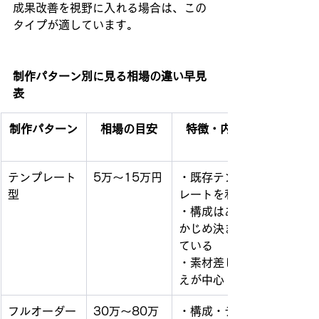
成果改善を視野に入れる場合は、この
タイプが適しています。
制作パターン別に見る相場の違い早見
表
制作パターン
相場の目安
特徴・内容
テンプレート
5万〜15万円
・既存テンプ
型
レートを利用
・構成はあら
かじめ決まっ
ている
・素材差し替
えが中心
フルオーダー
30万〜80万
・構成・デザ